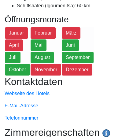
Schiffshafen (Igoumenitsa): 60 km
Öffnungsmonate
Januar
Februar
März
April
Mai
Juni
Juli
August
September
Oktober
November
Dezember
Kontaktdaten
Webseite des Hotels
E-Mail-Adresse
Telefonnummer
Zimmereigenschaften