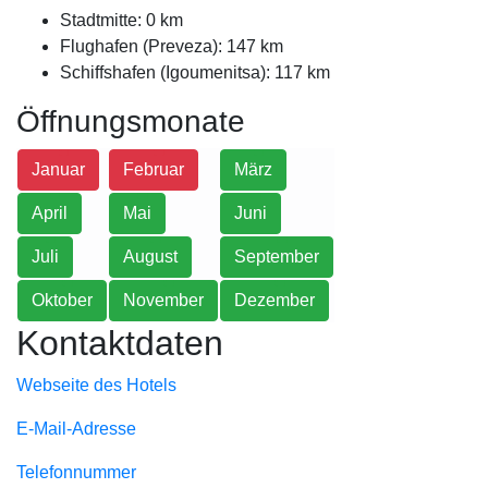
Stadtmitte: 0 km
Flughafen (Preveza): 147 km
Schiffshafen (Igoumenitsa): 117 km
Öffnungsmonate
Januar
Februar
März
April
Mai
Juni
Juli
August
September
Oktober
November
Dezember
Kontaktdaten
Webseite des Hotels
E-Mail-Adresse
Telefonnummer