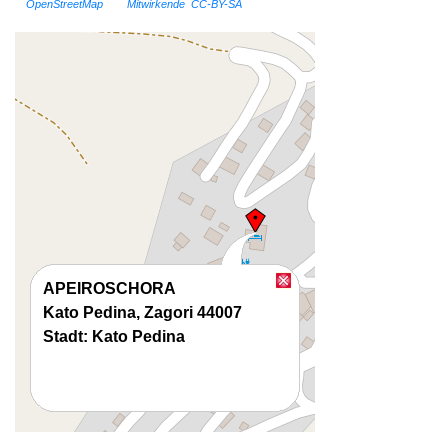
©
OpenStreetMap
und
Mitwirkende
,
CC-BY-SA
APEIROSCHORA
Kato Pedina, Zagori 44007
Stadt: Kato Pedina